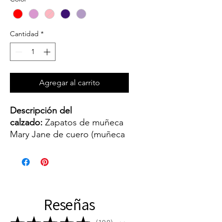
Cantidad
*
Agregar al carrito
Descripción del
calzado:
Zapatos de muñeca
Mary Jane de cuero (muñeca
no incluida)
Color(es) de
zapatos:
Rojo,
Rosey Pink,
Light Pink, Berenjena, Light
Reseñas
Purple