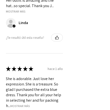
Her outfit is amazing and the
hat...so special. Thank you J...
MOSTRAR MÁS
Linda
¿Te resultó útil esta reseña?
★
★
★
★
★
hace 1 año
She is adorable. Just love her
expression. She is a treasure. So
glad I purchased the extra blue
dress. Thank you for all your help
in selecting her and for packing
h...
MOSTRAR MÁS