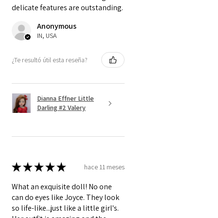
delicate features are outstanding.
Anonymous
IN, USA
¿Te resultó útil esta reseña?
Dianna Effner Little
Darling #2 Valery
★
★
★
★
★
hace 11 meses
What an exquisite doll! No one
can do eyes like Joyce. They look
so life-like...just like a little girl's.