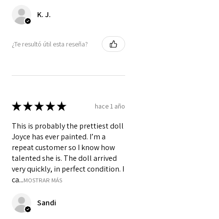
K. J.
¿Te resultó útil esta reseña?
★
★
★
★
★
hace 1 año
This is probably the prettiest doll
Joyce has ever painted. I’m a
repeat customer so I know how
talented she is. The doll arrived
very quickly, in perfect condition. I
ca...
MOSTRAR MÁS
Sandi