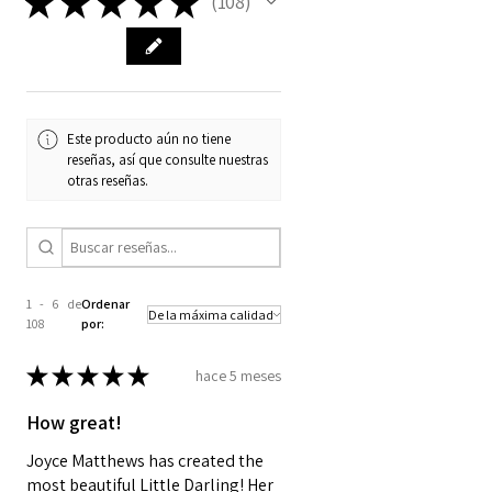
★
★
★
★
★
108
108
Tamaño del zapato:
45 mm -
o 1,77 pulgadas
Los zapatos son alrededor
de 45 mm de largo y 19 mm
de ancho. Se ajustan Joy
Este producto aún no tiene
Forever First Edition BJD's,
reseñas, así que consulte nuestras
Dianna Effner Little Darling
otras reseñas.
(sin calcetines) Dianna Effner
muñecas de porcelana de 11
pulgadas,_cc781905-5cde-
3193-bbdthanBit5-cfty de K ,
y Ann Estelle de Robert
1 - 6 de
Ordenar
108
por:
Tonner.
★
★
★
★
★
hace 5 meses
How great!
Joyce Matthews has created the
most beautiful Little Darling! Her