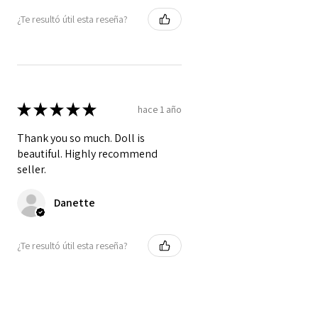
¿Te resultó útil esta reseña?
★
★
★
★
★
hace 1 año
Thank you so much. Doll is
beautiful. Highly recommend
seller.
Danette
¿Te resultó útil esta reseña?