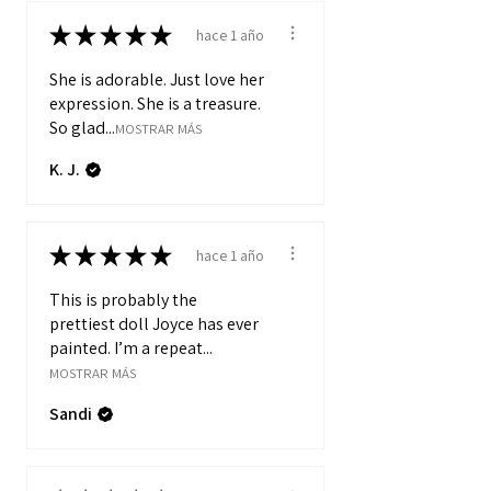
★
★
★
★
★
hace 1 año
She is adorable. Just love her
expression. She is a treasure.
So glad...
MOSTRAR MÁS
K. J.
★
★
★
★
★
hace 1 año
This is probably the
prettiest doll Joyce has ever
painted. I’m a repeat...
MOSTRAR MÁS
Sandi