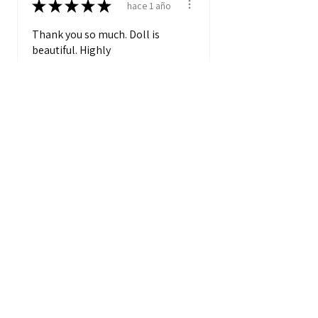
★
★
★
★
★
hace 1 año
Thank you so much. Doll is
beautiful. Highly
recommend seller.
Danette
★
★
★
★
★
hace 2 años
My new favorite doll! She is
perfect.
penne
Mostrar más