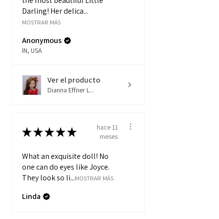
the most beautiful Little
Darling! Her delica...
MOSTRAR MÁS
Anonymous
IN, USA
Ver el producto
Dianna Effner L...
hace 11
★
★
★
★
★
meses
What an exquisite doll! No
one can do eyes like Joyce.
They look so li...
MOSTRAR MÁS
Linda