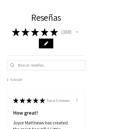
Reseñas
★
★
★
★
★
108
108
1 - 6 de 108
★
★
★
★
★
hace 5 meses
How great!
Joyce Matthews has created