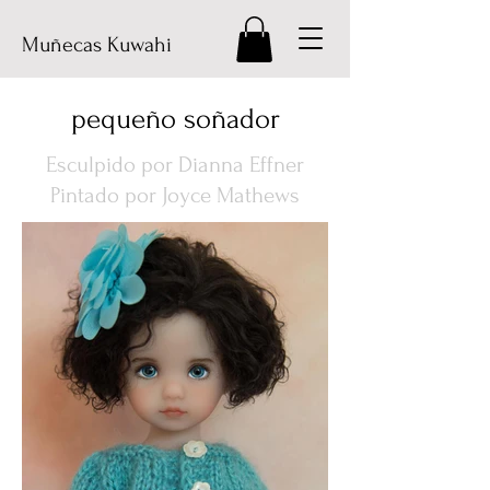
Muñecas Kuwahi
pequeño soñador
Esculpido por Dianna Effner
Pintado por Joyce Mathews