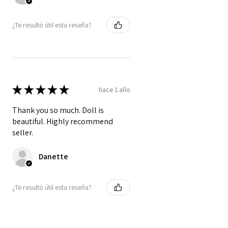
¿Te resultó útil esta reseña?
★
★
★
★
★
hace 1 año
Thank you so much. Doll is
beautiful. Highly recommend
seller.
Danette
¿Te resultó útil esta reseña?