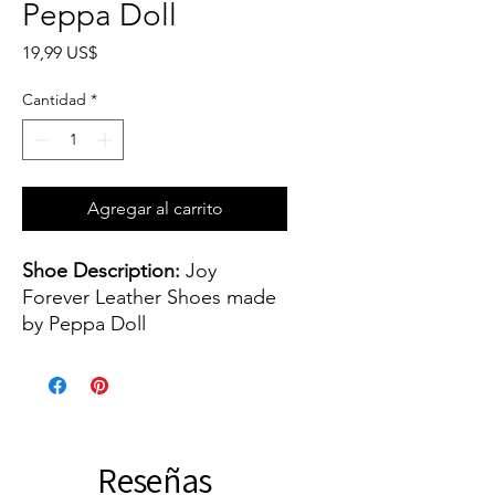
Peppa Doll
Precio
19,99 US$
Cantidad
*
Agregar al carrito
Shoe Description:
Joy
Forever Leather Shoes made
by Peppa Doll
Shoe color(s):
Shiny Tan
Shoe size:
45 mm - or 1.77
inch
Reseñas
The shoes are about 45 mm