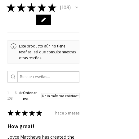
long and 19 mm wide. They
★
★
★
★
★
108
108
fit Joy Forever First Edition
BJD's, Dianna Effner Little
Darling (without
socks) Dianna Effner 11 inch
porcelain dolls, BittyBethany
Este producto aún no tiene
from Helen Kish, and Ann
reseñas, así que consulte nuestras
Estelle from Robert Tonner.
otras reseñas.
1 - 6 de
Ordenar
108
por:
★
★
★
★
★
hace 5 meses
How great!
Joyce Matthews has created the