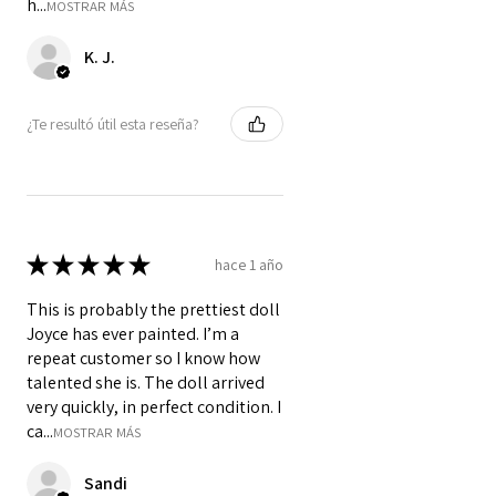
h...
MOSTRAR MÁS
K. J.
¿Te resultó útil esta reseña?
★
★
★
★
★
hace 1 año
This is probably the prettiest doll
Joyce has ever painted. I’m a
repeat customer so I know how
talented she is. The doll arrived
very quickly, in perfect condition. I
ca...
MOSTRAR MÁS
Sandi