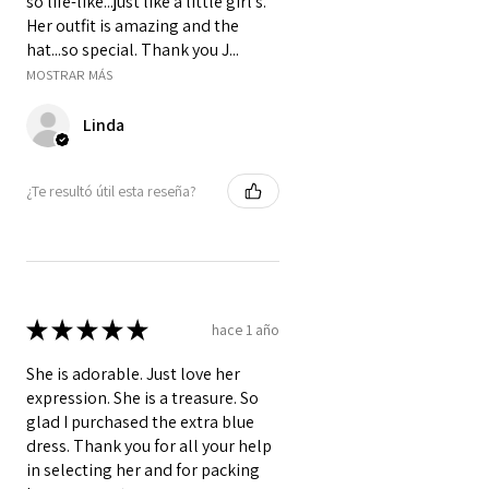
so life-like...just like a little girl's.
Her outfit is amazing and the
hat...so special. Thank you J...
MOSTRAR MÁS
Linda
¿Te resultó útil esta reseña?
★
★
★
★
★
hace 1 año
She is adorable. Just love her
expression. She is a treasure. So
glad I purchased the extra blue
dress. Thank you for all your help
in selecting her and for packing