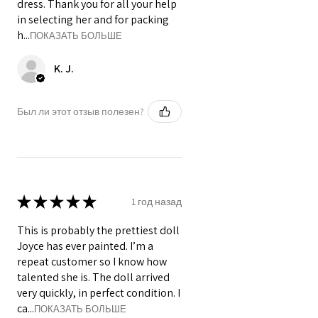
dress. Thank you for all your help
in selecting her and for packing
h...
ПОКАЗАТЬ БОЛЬШЕ
K. J.
Был ли этот отзыв полезен?
★
★
★
★
★
1 год назад
This is probably the prettiest doll
Joyce has ever painted. I’m a
repeat customer so I know how
talented she is. The doll arrived
very quickly, in perfect condition. I
ca...
ПОКАЗАТЬ БОЛЬШЕ