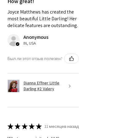
How great!
Joyce Matthews has created the
most beautiful Little Darling! Her
delicate features are outstanding.
Anonymous
IN, USA
Был ли этот отзыв полезен?
Dianna Effner Little
Darling #2 Valery
★
★
★
★
★
11 месяцев назад