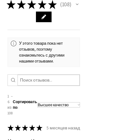
★
★
★
★
★
108
108
У этого товара пока нет
отзывов, поэтому
ознакомьтесь с другими
нашими отзывами.
1 –
6
Сортировать
из
по:
108
★
★
★
★
★
5 месяцев назад