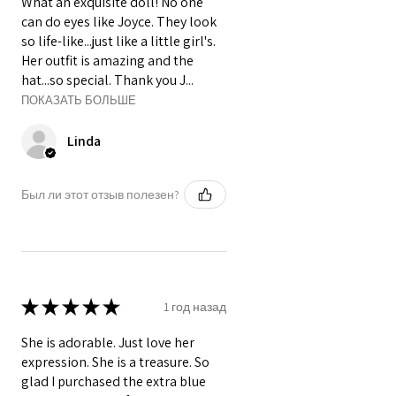
What an exquisite doll! No one
can do eyes like Joyce. They look
so life-like...just like a little girl's.
Her outfit is amazing and the
hat...so special. Thank you J...
ПОКАЗАТЬ БОЛЬШЕ
Linda
Был ли этот отзыв полезен?
★
★
★
★
★
1 год назад
She is adorable. Just love her
expression. She is a treasure. So
glad I purchased the extra blue