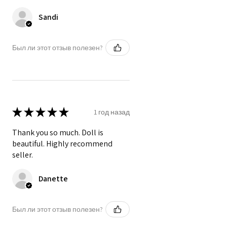
Sandi
Был ли этот отзыв полезен?
★
★
★
★
★
1 год назад
Thank you so much. Doll is
beautiful. Highly recommend
seller.
Danette
Был ли этот отзыв полезен?