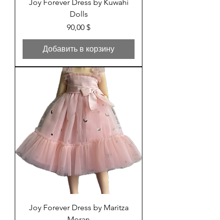
Joy Forever Dress by Kuwahi
Dolls
Цена
90,00 $
Добавить в корзину
Joy Forever Dress by Maritza
Moran