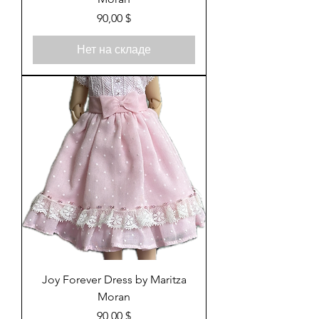
Цена
90,00 $
Нет на складе
Joy Forever Dress by Maritza
Moran
Цена
90,00 $