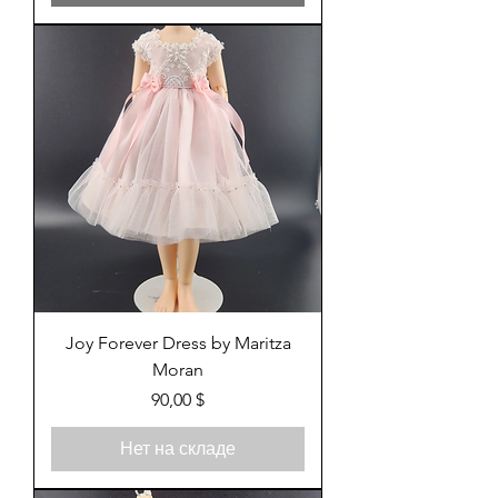
Joy Forever Dress by Maritza
Moran
Цена
90,00 $
Нет на складе