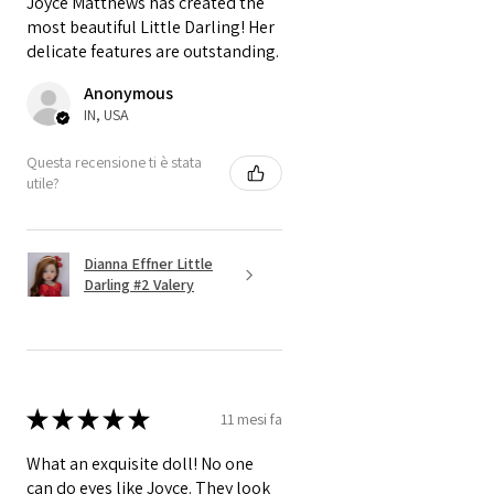
Joyce Matthews has created the
most beautiful Little Darling! Her
delicate features are outstanding.
Anonymous
IN, USA
Questa recensione ti è stata
utile?
Dianna Effner Little
Darling #2 Valery
★
★
★
★
★
11 mesi fa
What an exquisite doll! No one
can do eyes like Joyce. They look