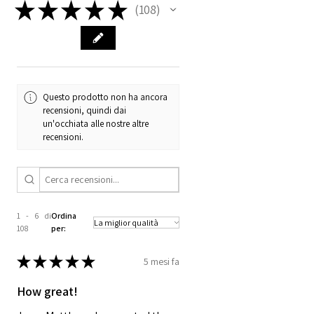
★
★
★
★
★
108
108
Questo prodotto non ha ancora
recensioni, quindi dai
un'occhiata alle nostre altre
recensioni.
1 - 6 di
Ordina
108
per:
★
★
★
★
★
5 mesi fa
How great!