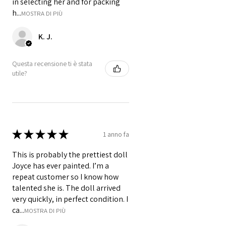
in selecting her and for packing
h...
MOSTRA DI PIÙ
K. J.
Questa recensione ti è stata
utile?
★
★
★
★
★
1 anno fa
This is probably the prettiest doll
Joyce has ever painted. I’m a
repeat customer so I know how
talented she is. The doll arrived
very quickly, in perfect condition. I
ca...
MOSTRA DI PIÙ