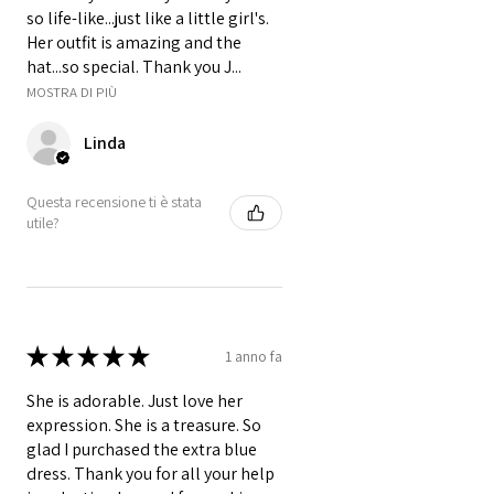
so life-like...just like a little girl's.
Her outfit is amazing and the
hat...so special. Thank you J...
MOSTRA DI PIÙ
Linda
Questa recensione ti è stata
utile?
★
★
★
★
★
1 anno fa
She is adorable. Just love her
expression. She is a treasure. So
glad I purchased the extra blue
dress. Thank you for all your help